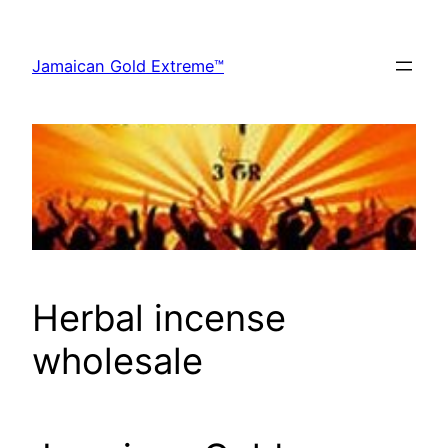
Zum
Inhalt
Jamaican Gold Extreme™
springen
Herbal incense
wholesale