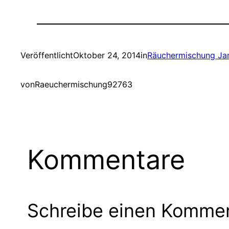
Veröffentlicht
Oktober 24, 2014
in
Räuchermischung Ja
von
Raeuchermischung92763
Kommentare
Schreibe einen Komme